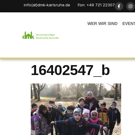
info(at)dmk-karlsruhe.de
Fon: +49 721 22307
WER WIR SIND
EVEN
16402547_b