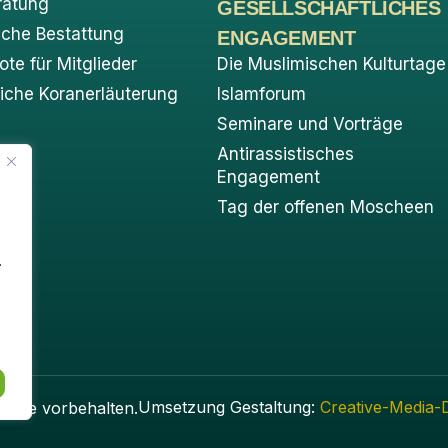
ratung
GESELLSCHAFTLICHES
sche Bestattung
ENGAGEMENT
te für Mitglieder
Die Muslimischen Kulturtage
liche Koranerläuterung
Islamforum
Seminare und Vorträge
Antirassistisches
Engagement
Tag der offenen Moscheen
.
Umsetzung Gestaltung:
Creative-Media-
chte vorbehalten.