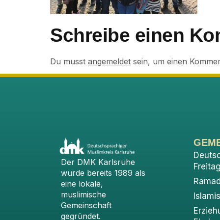
Schreibe einen K
Du musst
angemeldet
sein, um einen Kommen
GEME
Deuts
Der DMK Karlsruhe
Freita
wurde bereits 1989 als
Ramad
eine lokale,
muslimische
Islami
Gemeinschaft
Erzieh
gegründet.