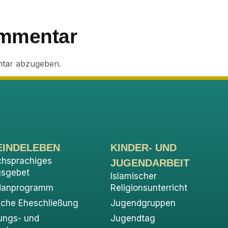
ommentar
tar abzugeben.
INDELEBEN
KINDER- UND
chsprachiges
JUGENDARBEIT
gsgebet
Islamischer
anprogramm
Religionsunterricht
sche Eheschließung
Jugendgruppen
ungs- und
Jugendtag