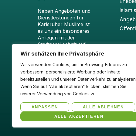
Ehebe
Islami
Neben Angeboten und
Dienstleistungen für
Angebo
Karlsruher Muslime ist
Öffent
es uns ein besonderes
Anliegen mit der
Stadtgesellschaft auf
verschiedenen Ebenen
Wir schätzen Ihre Privatsphäre
in den Dialog zu treten
und die Begegnung
Wir verwenden Cookies, um Ihr Browsing-Erlebnis zu
und die Vielfalt in
verbessern, personalisierte Werbung oder Inhalte
Karlsruhe zu fördern.
bereitzustellen und unseren Datenverkehr zu analysieren
Wenn Sie auf "Alle akzeptieren" klicken, stimmen Sie
unserer Verwendung von Cookies zu.
ANPASSEN
ALLE ABLEHNEN
ALLE AKZEPTIEREN
Copyright© 2025 DMK Karlsruhe, Alle Re