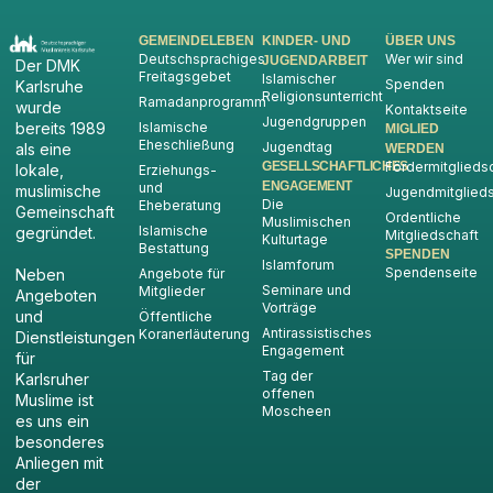
GEMEINDELEBEN
KINDER- UND
ÜBER UNS
Deutschsprachiges
Wer wir sind
JUGENDARBEIT
Der DMK
Freitagsgebet
Islamischer
Spenden
Karlsruhe
Religionsunterricht
Ramadanprogramm
wurde
Kontaktseite
Jugendgruppen
Islamische
bereits 1989
MIGLIED
Eheschließung
Jugendtag
als eine
WERDEN
GESELLSCHAFTLICHES
Fördermitglieds
lokale,
Erziehungs-
ENGAGEMENT
und
muslimische
Jugendmitglieds
Die
Eheberatung
Gemeinschaft
Ordentliche
Muslimischen
Islamische
gegründet.
Mitgliedschaft
Kulturtage
Bestattung
SPENDEN
Islamforum
Spendenseite
Angebote für
Neben
Seminare und
Mitglieder
Angeboten
Vorträge
und
Öffentliche
Antirassistisches
Koranerläuterung
Dienstleistungen
Engagement
für
Tag der
Karlsruher
offenen
Muslime ist
Moscheen
es uns ein
besonderes
Anliegen mit
der