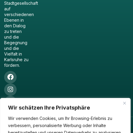
Stadtgesellschaft
auf
verschiedenen
Ebenen in
den Dialog
zu treten
und die
Begegnung
und die
Vielfalt in
Karlsruhe zu
fördern.
Wir schätzen Ihre Privatsphäre
Wir verwenden Cookies, um Ihr Browsing-Erlebnis zu
verbessern, personalisierte Werbung oder Inhalte
Copyright© 2025 DMK
Umsetzung Gestaltung:
Impressum
bereitzustellen und unseren Datenverkehr zu analysieren.
Karlsruhe, Alle Rechte
Datenschutz